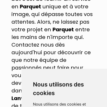
en
Parquet
unique et à votre
image, qui dépasse toutes vos
attentes. Alors, ne laissez pas
votre projet en
Parquet
entre
les mains de n'importe qui.
Contactez nous dès
aujourd'hui pour découvrir ce
que notre équipe de
passionnés peut faire pour
vous. Demandez nous votre
devis gratuit pour votre projet
Nous utilisons des
dans la région de
Dinan /
cookies
Lanvallay
. Nous serions ravis
Nous utilisons des cookies et
de travailler avec vous !