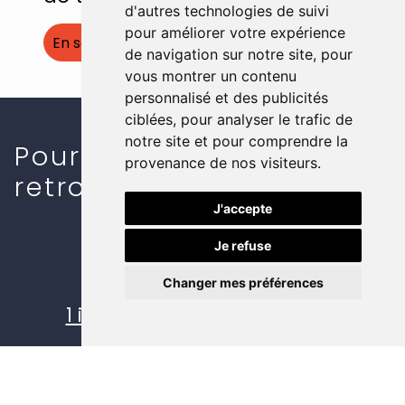
d'autres technologies de suivi
pour améliorer votre expérience
En savoir plus
de navigation sur notre site, pour
vous montrer un contenu
personnalisé et des publicités
ciblées, pour analyser le trafic de
notre site et pour comprendre la
Pour plus d'informations,
provenance de nos visiteurs.
retrouvez nous :
J'accepte
Je refuse
À l'adresse suivante :
Changer mes préférences
1 impasse des Pins, ZA de la
basserougeolais, 35720
Mesnil-Roch