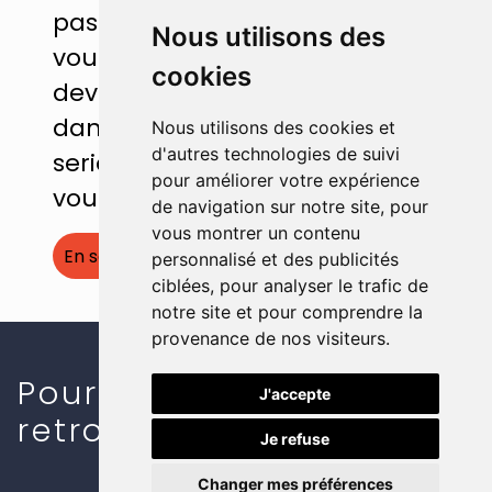
passionnés peut faire pour
Nous utilisons des
vous. Demandez nous votre
cookies
devis gratuit pour votre projet
dans la région de
Evran
. Nous
Nous utilisons des cookies et
d'autres technologies de suivi
serions ravis de travailler avec
pour améliorer votre expérience
vous !
de navigation sur notre site, pour
vous montrer un contenu
En savoir plus
personnalisé et des publicités
ciblées, pour analyser le trafic de
notre site et pour comprendre la
provenance de nos visiteurs.
Pour plus d'informations,
J'accepte
retrouvez nous :
Je refuse
Changer mes préférences